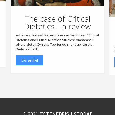
The case of Critical
Dietetics – a review
Av James Lindsay. Recensionen av läroboken ”Critical
Dietetics and Critical Nutrition Studies” omnämns i
efterordet till Cyniska Teorier och har publicerats i
Dietistaktuellt.
Läs artikel
© 2021 EX TENEBRIS |
STODAB