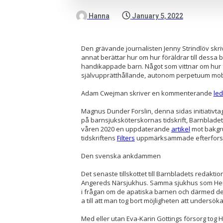
Hanna
January 5, 2022
Den grävande journalisten Jenny Strindlöv sk
annat berättar hur om hur föräldrar till dessa
handikappade barn. Något som vittnar om hur f
självupprätthållande, autonom perpetuum mob
Adam Cwejman skriver en kommenterande
le
Magnus Dunder Forslin, denna sidas initiativta
på barnsjuksköterskornas tidskrift, Barnblad
våren 2020 en uppdaterande
artikel
mot bakgr
tidskriftens
Filters
uppmärksammade
efterfors
Den svenska ankdammen
Det senaste tillskottet till Barnbladets redakt
Angereds Närsjukhus. Samma sjukhus som Henry
i frågan om de apatiska barnen och därmed den
a till att man tog bort möjligheten att undersöka
Med eller utan Eva-Karin Gottings försorg tog 