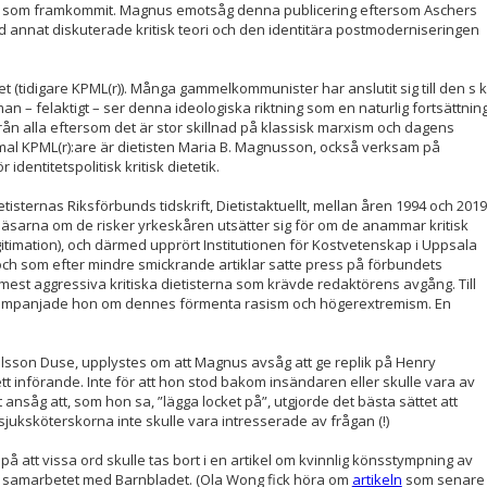
ng som framkommit. Magnus emotsåg denna publicering eftersom Aschers
d annat diskuterade kritisk teori och den identitära postmoderniseringen
 (tidigare KPML(r)). Många gammelkommunister har anslutit sig till den s k
an – felaktigt – ser denna ideologiska riktning som en naturlig fortsättnin
rån alla eftersom det är stor skillnad på klassisk marxism och dagens
mmal KPML(r):are är dietisten Maria B. Magnusson, också verksam på
entitetspolitisk kritisk dietetik.
sternas Riksförbunds tidskrift, Dietistaktuellt, mellan åren 1994 och 2019
läsarna om de risker yrkeskåren utsätter sig för om de anammar kritisk
egitimation), och därmed upprört Institutionen för Kostvetenskap i Uppsala
 och som efter mindre smickrande artiklar satte press på förbundets
est aggressiva kritiska dietisterna som krävde redaktörens avgång. Till
kampanjade hon om dennes förmenta rasism och högerextremism. En
Olsson Duse, upplystes om att Magnus avsåg att ge replik på Henry
 införande. Inte för att hon stod bakom insändaren eller skulle vara av
 ansåg att, som hon sa, ”lägga locket på”, utgjorde det bästa sättet att
sjuksköterskorna inte skulle vara intresserade av frågan (!)
å att vissa ord skulle tas bort i en artikel om kvinnlig könsstympning av
 samarbetet med Barnbladet. (Ola Wong fick höra om
artikeln
som senare