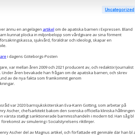
Uncategorized
river ännu en angelägen
artikel
om de apatiska barnen i Expressen. Bland
 barn kunnat plocka in miljonbelopp som vårdgivare av sina förment
örsäkringskassa, sjukvård, föräldrar och ideologi, skapar en
ile.
dare
i dagens Göteborgs-Posten
gare, var mellan åren 2009 och 2021 producent av, och redaktör/journalist
et. Under åren bevakade han frågan om de apatiska barnen, och skrev
und av de nya fakta som framkommit genom
kningar.
ionsråd var 2020 barnsjuksköterskan Eva-Karin Gotting, som arbetar på
 Ascher, chefsarkitekt bakom den svenska officiella kliniska hållningen
 värsta statligt sanktionerade barnmisshandeln i modern tid. Han såg bl
 förekomst av simulering i Socialstyrelsens riktlinjer.
Henry Ascher del av Magnus artikel, och författade ett genmäle där han bl 