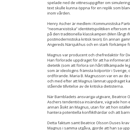
spelade ned de vittnesuppgifter om simuleri
text skulle kunna öppna för en replik som blan
inom vården.
Henry Ascher är medlem i Kommunistiska Partiet
”neomarxistiska” identitetspolitiken eftersom m
på den traditionella klasskampen (Men långt if
postmodernistiska kritisk teori). En annan ga
Angereds Närsjukhus och en stark förkämpe för id
Magnus var producent och chefredaktör för Dieti
Han förlorade uppdraget för att ha informerat 
dietetik (som att förlora sin hårt tillkämpade l
som är ideologins främsta kolportör i Sverige,
ordförande. Maria B. Magnusson var en av de m
och med efter att Magnus lämnat uppdraget 
stående tillvitelse av de kritiska dietisterna.
När Barnbladets ansvariga utgivare, Beatrice 
Aschers tendentiösa insändare, vägrade hon ett
annan åsikt än Magnus, utan för att hon istället
hantera potentiella konflikthärdar och att barn
Detta faktum samt
Beatrice Olsson Duses krav p
Magnus i samma utgåva, gjorde att han sa upp