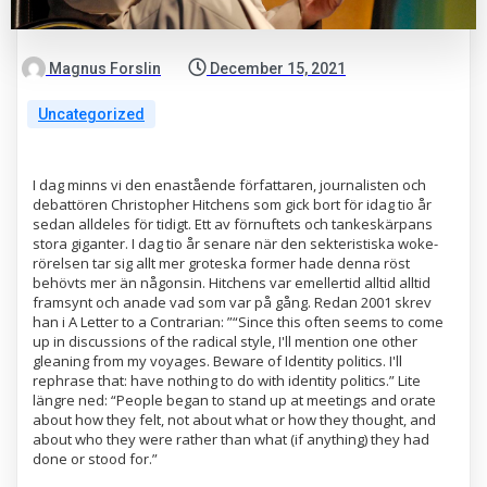
Magnus Forslin
December 15, 2021
Uncategorized
I dag minns vi den enastående författaren, journalisten och
debattören Christopher Hitchens som gick bort för idag tio år
sedan alldeles för tidigt. Ett av förnuftets och tankeskärpans
stora giganter. I dag tio år senare när den sekteristiska woke-
rörelsen tar sig allt mer groteska former hade denna röst
behövts mer än någonsin. Hitchens var emellertid alltid alltid
framsynt och anade vad som var på gång. Redan 2001 skrev
han i A Letter to a Contrarian: ”“Since this often seems to come
up in discussions of the radical style, I'll mention one other
gleaning from my voyages. Beware of Identity politics. I'll
rephrase that: have nothing to do with identity politics.” Lite
längre ned: “People began to stand up at meetings and orate
about how they felt, not about what or how they thought, and
about who they were rather than what (if anything) they had
done or stood for.”