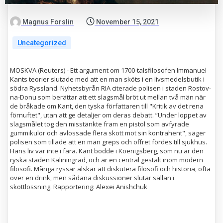
Magnus Forslin
November 15, 2021
Uncategorized
MOSKVA (Reuters) - Ett argument om 1700-talsfilosofen Immanuel
Kants teorier slutade med att en man sköts i en livsmedelsbutik i
södra Ryssland. Nyhetsbyrån RIA citerade polisen i staden Rostov-
na-Donu som berättar att ett slagsmål bröt ut mellan två män när
de bråkade om Kant, den tyska författaren till "Kritik av det rena
förnuftet", utan att ge detaljer om deras debatt. ”Under loppet av
slagsmålet tog den misstänkte fram en pistol som avfyrade
gummikulor och avlossade flera skott mot sin kontrahent", säger
polisen som tillade att en man greps och offret fördes till sjukhus.
Hans liv var inte i fara. Kant bodde i Koenigsberg, som nu är den
ryska staden Kaliningrad, och är en central gestalt inom modern
filosofi. Många ryssar älskar att diskutera filosofi och historia, ofta
över en drink, men sådana diskussioner slutar sällan i
skottlossning. Rapportering: Alexei Anishchuk